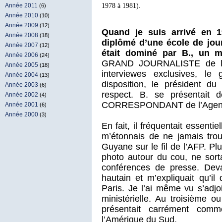
1978 à 1981).
Année 2011
(6)
Année 2010
(10)
Année 2009
(12)
Quand je suis arrivé en 
Année 2008
(18)
diplômé d’une école de jou
Année 2007
(12)
était dominé par B., un 
Année 2006
(24)
GRAND JOURNALISTE de la G
Année 2005
(18)
interviewes exclusives, le
Année 2004
(13)
disposition, le président du
Année 2003
(6)
respect. B. se présentait
Année 2002
(4)
CORRESPONDANT de l’Agence
Année 2001
(6)
Année 2000
(3)
En fait, il fréquentait essenti
m’étonnais de ne jamais tro
Guyane sur le fil de l’AFP. Pl
photo autour du cou, ne sorta
conférences de presse. Dev
hautain et m’expliquait qu’i
Paris. Je l’ai même vu s’adjoi
ministérielle. Au troisième 
présentait carrément comm
l’Amérique du Sud.