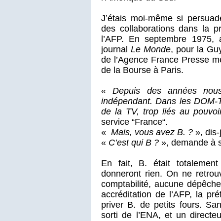
J’étais moi-même si persuad
des collaborations dans la p
l’AFP. En septembre 1975, 
journal
Le Monde
, pour la Gu
de l’Agence France Presse m
de la Bourse à Paris.
«
Depuis des années nous 
indépendant. Dans les DOM-
de la TV, trop liés au pouvo
service “France“.
«
Mais, vous avez B. ?
», dis-
«
C’est qui B ?
», demande à s
En fait, B. était totaleme
donneront rien. On ne retrou
comptabilité, aucune dépêch
accréditation de l’AFP, la p
priver B. de petits fours. San
sorti de l’ENA, et un directe