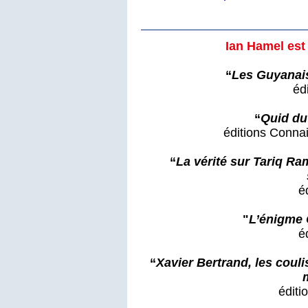
Ian Hamel est
“
Les Guyanais
éd
“
Quid du
éditions Conna
“
La vérité sur Tariq Ra
é
"
L’énigme
é
“
Xavier Bertrand, les couli
éditi