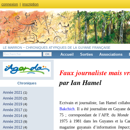
connexion
|
inscription
le marron - chroniques atypiques de la guyane française
Accueil
Sorties
Associations
Faux journaliste mais vr
par Ian Hamel
Chroniques
Année 2021
(1)
Année 2020
(2)
Ecrivain et journaliste, Ian Hamel collab
Année 2019
(4)
Bakchich
. Il a été journaliste en Guyane
Année 2017
(1)
75 ; correspondant de l’AFP, du
Mond
Année 2014
(4)
1975 à 1981 dans les Guyanes et la Car
Année 2013
(9)
magazine guyanais d’information
Impact
Année 2012
(4)