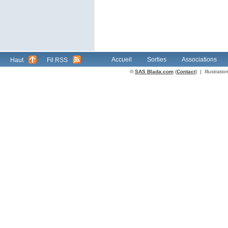
Accueil
Sorties
Associations
Haut
Fil RSS
©
SAS Blada.com
(
Contact
) | Illustrat