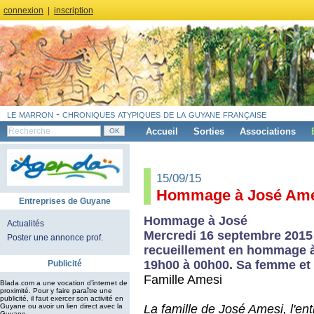
connexion
|
inscription
le marron - chroniques atypiques de la guyane française
Accueil
Sorties
Associations
15/09/15
Hommage à José Amé
Entreprises de Guyane
Hommage à José‎
Actualités
Mercredi 16 septembre 2015
Poster une annonce prof.
recueillement en hommage à 
19h00 à 00h00. Sa femme et 
Publicité
Famille Amesi‎
Blada.com a une vocation d’internet de
proximité. Pour y faire paraître une
publicité, il faut exercer son activité en
La famille de José Amesi, l'e
Guyane ou avoir un lien direct avec la
Guyane.