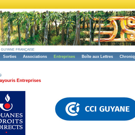
 guyane française
Sorties
Associations
Entreprises
Boîte aux Lettres
Chroniq
9
ayouris Entreprises