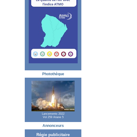
Photothèque
Lancements 2022
Vol 259 Ariane 5
Annonceurs
Régie publicitaire