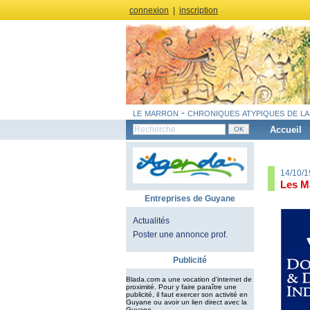
connexion
|
inscription
le marron - chroniques atypiques de la
Accueil
14/10/1
Les M
Entreprises de Guyane
Actualités
Poster une annonce prof.
Publicité
Blada.com a une vocation d’internet de
proximité. Pour y faire paraître une
publicité, il faut exercer son activité en
Guyane ou avoir un lien direct avec la
Guyane.