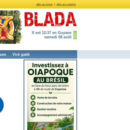
aller au menu
|
aller au contenu
Il est 12:37 en Guyane
samedi 08 août
ues
Viré gadé