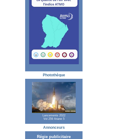
Photothèque
Lancements 2022
Vol 259 Ariane 5
Annonceurs
Régie publicitaire