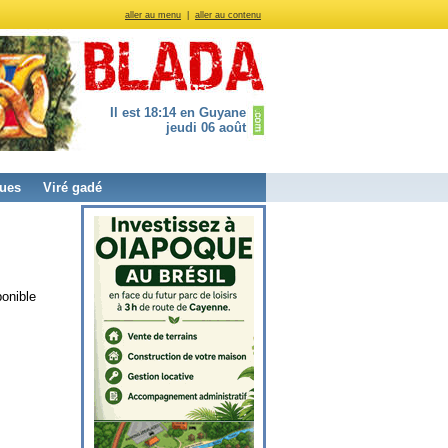
aller au menu
|
aller au contenu
Il est 18:14 en Guyane
jeudi 06 août
ues
Viré gadé
ponible