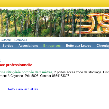
 guyane française
Sorties
Associations
Entreprises
Boîte aux Lettres
Chroniq
0
ce professionnelle
rine réfrigérée bombée de 2 mètres
, 2 portes accès zone de stockage. Dis
ment à Cayenne. Prix 500€. Contact 0664163397
Retour aux actualités