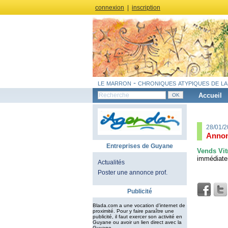
connexion
|
inscription
le marron - chroniques atypiques de la
Accueil
28/01/2
Annon
Entreprises de Guyane
Vends Vit
immédiate
Actualités
Poster une annonce prof.
Publicité
Blada.com a une vocation d’internet de
proximité. Pour y faire paraître une
publicité, il faut exercer son activité en
Guyane ou avoir un lien direct avec la
Guyane.