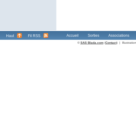
Accueil
Sorties
Associations
Haut
Fil RSS
©
SAS Blada.com
(
Contact
) | Illustrat