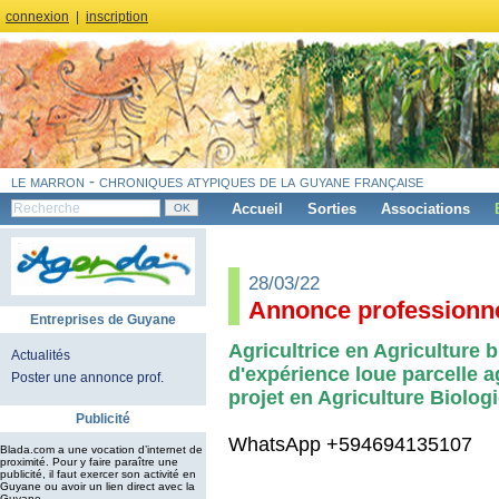
connexion
|
inscription
le marron - chroniques atypiques de la guyane française
Accueil
Sorties
Associations
28/03/22
Annonce professionne
Entreprises de Guyane
Agricultrice en Agriculture 
Actualités
d'expérience loue parcelle a
Poster une annonce prof.
projet en Agriculture Biolog
Publicité
WhatsApp +594694135107
Blada.com a une vocation d’internet de
proximité. Pour y faire paraître une
publicité, il faut exercer son activité en
Guyane ou avoir un lien direct avec la
Guyane.