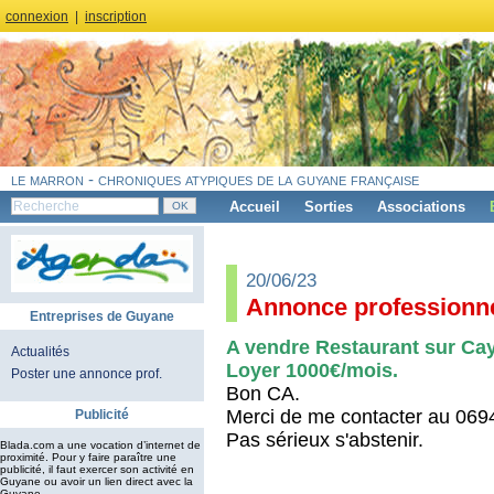
connexion
|
inscription
le marron - chroniques atypiques de la guyane française
Accueil
Sorties
Associations
20/06/23
Annonce professionne
Entreprises de Guyane
A vendre Restaurant sur Cay
Actualités
Loyer 1000€/mois.
Poster une annonce prof.
Bon CA.
Merci de me contacter au 06
Publicité
Pas sérieux s'abstenir.
Blada.com a une vocation d’internet de
proximité. Pour y faire paraître une
publicité, il faut exercer son activité en
Guyane ou avoir un lien direct avec la
Guyane.