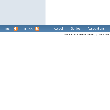
Accueil
Sorties
Associations
Haut
Fil RSS
©
SAS Blada.com
(
Contact
) | Illustrat