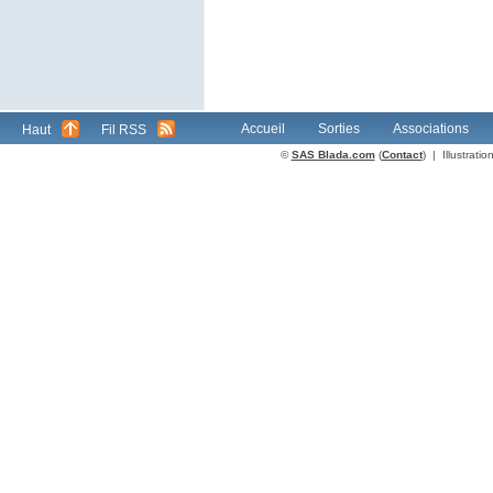
Accueil
Sorties
Associations
Haut
Fil RSS
©
SAS Blada.com
(
Contact
) | Illustrat