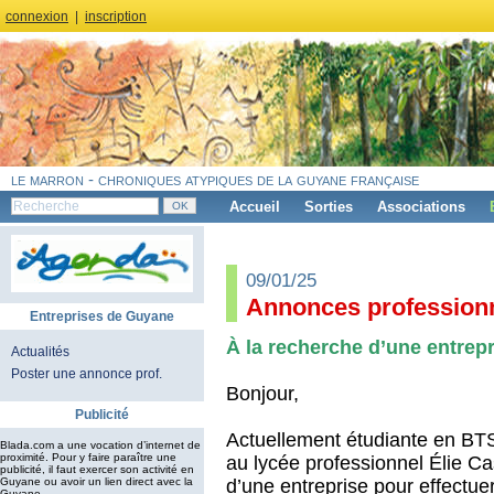
connexion
|
inscription
le marron - chroniques atypiques de la guyane française
Accueil
Sorties
Associations
09/01/25
Annonces professionn
Entreprises de Guyane
À la recherche d’une entre
Actualités
Poster une annonce prof.
Bonjour,
Publicité
Actuellement étudiante en B
Blada.com a une vocation d’internet de
proximité. Pour y faire paraître une
au lycée professionnel Élie Ca
publicité, il faut exercer son activité en
d’une entreprise pour effectue
Guyane ou avoir un lien direct avec la
Guyane.