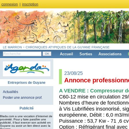
connexion
|
inscription
le marron - chroniques atypiques de la guyane française
Accueil
Sorties
Associations
23/08/25
Annonce professionne
Entreprises de Guyane
A VENDRE : Compresseur de
Actualités
C60-12 mise en circulation 29
Poster une annonce prof.
Nombres d’heure de fonction
à Vis Lubrifiées insonorisé, si
Publicité
européenne, Débit : 6,0 m3/min
Blada.com a une vocation d’internet de
proximité. Pour y faire paraître une
Puissance : 53,7 Kw - 71 ,6 cv
publicité, il faut exercer son activité en
Option : Réfrigérant final ave
Guyane ou avoir un lien direct avec la
Guyane.