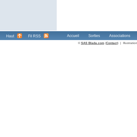
Accueil
Sorties
Associations
Haut
Fil RSS
©
SAS Blada.com
(
Contact
) | Illustrat