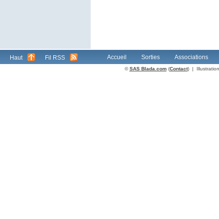
Accueil
Sorties
Associations
Haut
Fil RSS
©
SAS Blada.com
(
Contact
) | Illustrat