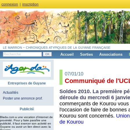
connexion
|
inscription
le marron - chroniques atypiques de la guyane française
Accueil
Sorties
Associations
07/01/10
Communiqué de l'U
Entreprises de Guyane
Soldes 2010. La première pé
Actualités
déroule du mercredi 6 janvie
Poster une annonce prof.
commerçants de Kourou vous in
l'occasion de faire de bonnes af
Publicité
Kourou sont concernés.
Union
Blada.com a une vocation d’internet de
proximité. Pour y faire paraître une
de Kourou
publicité, il faut exercer son activité en
Guyane ou avoir un lien direct avec la
Guyane.