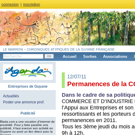
connexion
|
inscription
le marron - chroniques atypiques de la guyane française
Accueil
Sorties
Associations
12/07/11
Permanences de la C
Entreprises de Guyane
Dans le cadre de sa politiqu
Actualités
COMMERCE ET D’INDUSTRIE
Poster une annonce prof.
l’Appui aux Entreprises et so
ressortissants et les porteurs 
Publicité
permanences en 2011.
Blada.com a une vocation d’internet de
proximité. Pour y faire paraître une
Tous les 3ème jeudi du mois a
publicité, il faut exercer son activité en
9h à 12h.
Guyane ou avoir un lien direct avec la
Guyane.