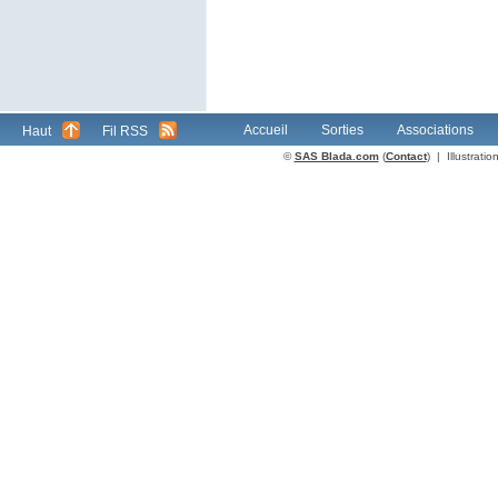
Accueil
Sorties
Associations
Haut
Fil RSS
©
SAS Blada.com
(
Contact
) | Illustrat