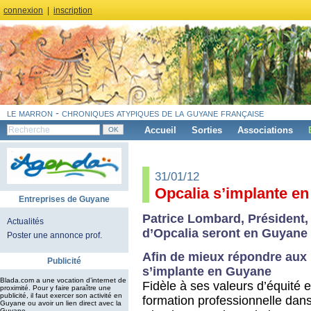
connexion
|
inscription
le marron - chroniques atypiques de la guyane française
Accueil
Sorties
Associations
31/01/12
Opcalia s’implante e
Entreprises de Guyane
Patrice Lombard, Président,
Actualités
d’Opcalia seront en Guyane l
Poster une annonce prof.
Afin de mieux répondre aux 
Publicité
s’implante en Guyane
Blada.com a une vocation d’internet de
Fidèle à ses valeurs d’équité 
proximité. Pour y faire paraître une
publicité, il faut exercer son activité en
formation professionnelle dan
Guyane ou avoir un lien direct avec la
Guyane.