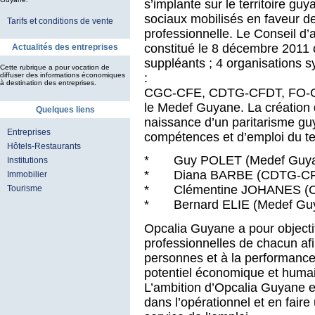
s’implante sur le territoire gu
sociaux mobilisés en faveur de
Tarifs et conditions de vente
professionnelle. Le Conseil d’
constitué le 8 décembre 2011 
Actualités des entreprises
suppléants ; 4 organisations s
Cette rubrique a pour vocation de
:
diffuser des informations économiques
à destination des entreprises.
CGC-CFE, CDTG-CFDT, FO-CGT
le Medef Guyane. La création 
Quelques liens
naissance d’un paritarisme guy
Entreprises
compétences et d’emploi du ter
Hôtels-Restaurants
* Guy POLET (Medef Guyan
Institutions
* Diana BARBE (CDTG-CFDT
Immobilier
* Clémentine JOHANES (CG
Tourisme
* Bernard ELIE (Medef Guyan
Opcalia Guyane a pour object
professionnelles de chacun afi
personnes et à la performance 
potentiel économique et humain
L’ambition d’Opcalia Guyane es
dans l’opérationnel et en fair