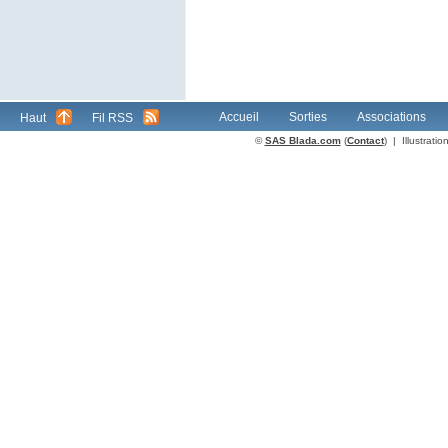
Accueil
Sorties
Associations
Haut
Fil RSS
©
SAS Blada.com
(
Contact
) | Illustrat