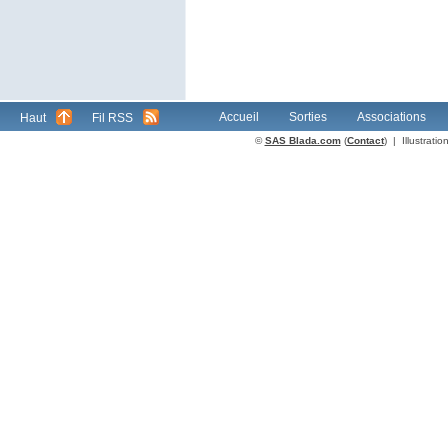
Accueil
Sorties
Associations
Haut
Fil RSS
©
SAS Blada.com
(
Contact
) | Illustrat