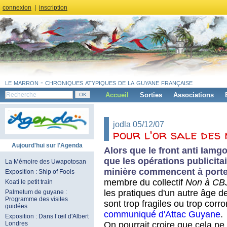
connexion
|
inscription
le marron - chroniques atypiques de la guyane française
Accueil
Sorties
Associations
jodla 05/12/07
pour l'or sale des
Aujourd'hui sur l'Agenda
Alors que le front anti Iamg
que les opérations publicitai
La Mémoire des Uwapotosan
minière commencent à porter
Exposition : Ship of Fools
membre du collectif
Non à CB
Koati le petit train
les pratiques d'un autre âge d
Palmetum de guyane :
Programme des visites
sont trop fragiles ou trop corr
guidées
communiqué d'Attac Guyane
.
Exposition : Dans l’œil d'Albert
On pourrait croire que cela ne
Londres