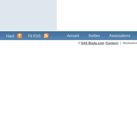
Accueil
Sorties
Associations
Haut
Fil RSS
©
SAS Blada.com
(
Contact
) | Illustrat