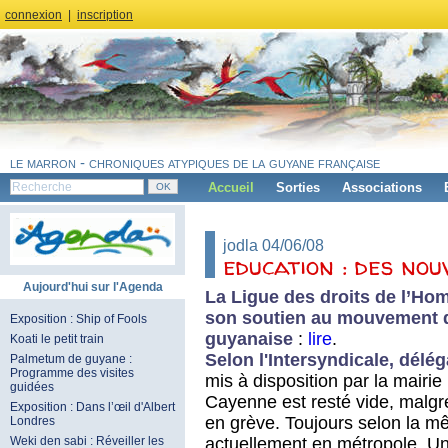
connexion
|
inscription
le marron - chroniques atypiques de la guyane française
Accueil
Sorties
Associations
jodla 04/06/08
education : des nou
Aujourd'hui sur l'Agenda
La Ligue des droits de l’H
son soutien au mouvement 
Exposition : Ship of Fools
guyanaise
:
lire
.
Koati le petit train
Selon l'Intersyndicale, délé
Palmetum de guyane :
Programme des visites
mis à disposition par la mairie
guidées
Cayenne est resté vide, malgr
Exposition : Dans l’œil d'Albert
en grève. Toujours selon la mê
Londres
actuellement en métropole. Une
Weki den sabi : Réveiller les