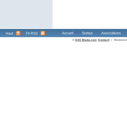
Accueil
Sorties
Associations
Haut
Fil RSS
©
SAS Blada.com
(
Contact
) | Illustrat