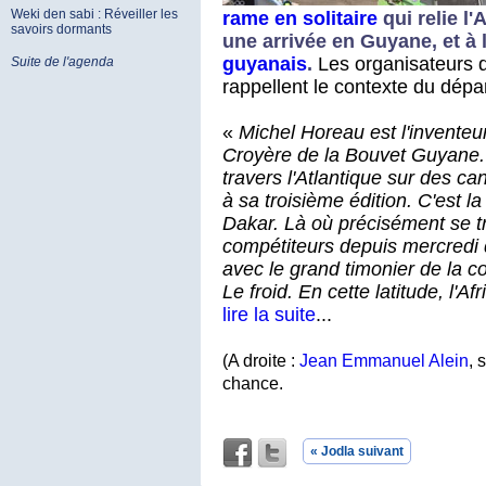
Weki den sabi : Réveiller les
rame en solitaire
qui relie l
savoirs dormants
une arrivée en Guyane, et à 
guyanais
.
Les organisateurs 
Suite de l'agenda
rappellent le contexte du départ
«
Michel Horeau est l'inventeu
Croyère de la Bouvet G
uyan
e.
travers l'Atlantique sur des c
à sa troisième édition. C'est la
Dakar. Là où précisément se tr
compéti
teurs depuis mercredi 
avec le grand timonier de la c
Le froid. En cette latitude, l'A
lire la suite
...
(A droite :
Jean Emmanuel Alein
, 
chance.
« Jodla suivant