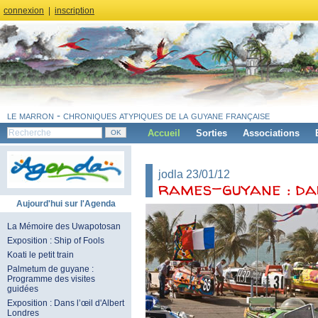
connexion
|
inscription
le marron - chroniques atypiques de la guyane française
Accueil
Sorties
Associations
jodla 23/01/12
rames-guyane : da
Aujourd'hui sur l'Agenda
La Mémoire des Uwapotosan
Exposition : Ship of Fools
Koati le petit train
Palmetum de guyane :
Programme des visites
guidées
Exposition : Dans l’œil d'Albert
Londres