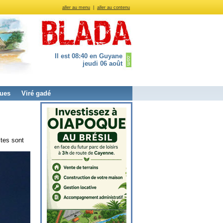
aller au menu
|
aller au contenu
Il est 08:40 en Guyane
jeudi 06 août
ues
Viré gadé
ites sont