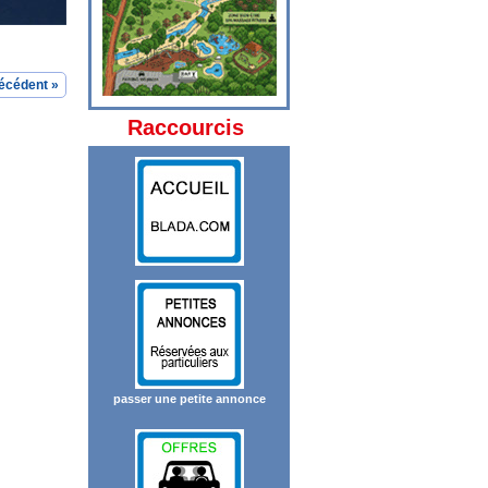
écédent »
Raccourcis
passer une petite annonce