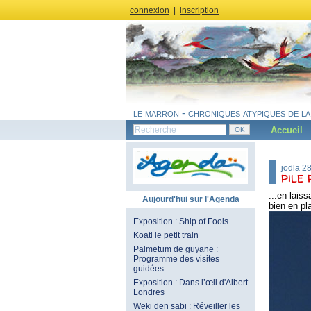
connexion
|
inscription
le marron - chroniques atypiques de la
Accueil
jodla 2
pile 
...en lais
Aujourd'hui sur l'Agenda
bien en pl
Exposition : Ship of Fools
Koati le petit train
Palmetum de guyane :
Programme des visites
guidées
Exposition : Dans l’œil d'Albert
Londres
Weki den sabi : Réveiller les