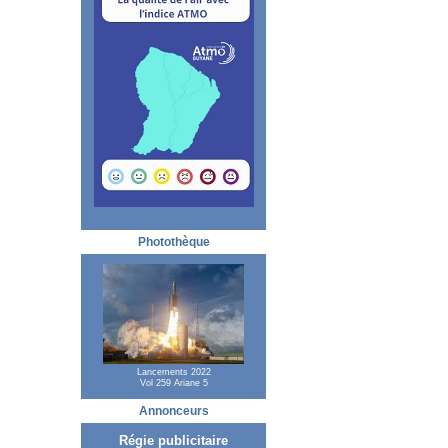
Photothèque
Lancements 2022
Vol 259 Ariane 5
Annonceurs
Régie publicitaire