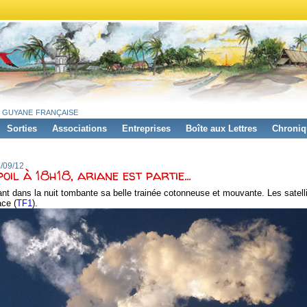
 guyane française
Sorties
Associations
Entreprises
Boîte aux Lettres
Chroniq
8/09/12
poil à 18h18, ariane est partie...
sant dans la nuit tombante sa belle trainée cotonneuse et mouvante. Les satell
ace (
TF1
).