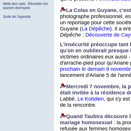
Weki den sabi : Réveiller les
savoirs dormants
La Colas en Guyane, c'est
photographe professionnel, es
Suite de l'agenda
un reportage pour cette société
Guyane (
La Dépêche
). Il a e
Dépêche
:
Découverte de Ca
L'insécurité préoccupe tant
qu'on en oublierait presqu
victimes ordinaires eux aussi - 
d'arrache-pied pour qu'Ariane p
prochain tir demain 9 novemb
lancement d'Ariane 5 de l'ann
Mercredi 7 novembre, la 
était invitée à la résidence 
Labbé.
Le Kotidien
, qui s'y es
de la rencontre.
Quand Taubira découvre 
mariage homosexuel
: la pr
refusée aux femmes homosexue