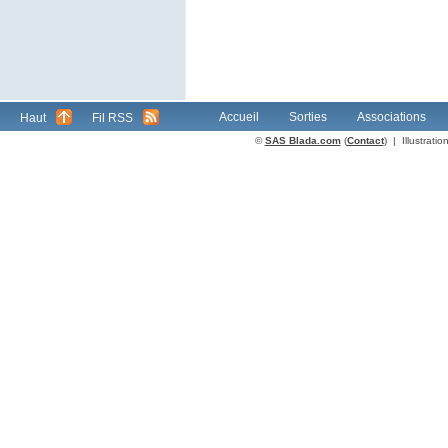
Accueil
Sorties
Associations
Haut
Fil RSS
©
SAS Blada.com
(
Contact
) | Illustrat