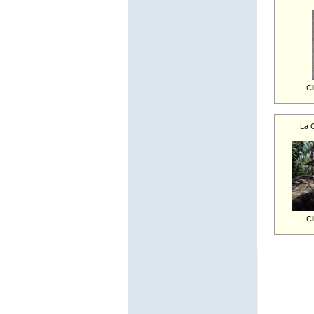
Cl
La 
Cl