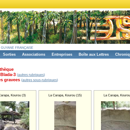
 guyane française
Sorties
Associations
Entreprises
Boîte aux Lettres
Chroniq
thèque
 Blada-3
(
autres rubriques
)
s gravees
(
autres sous-rubriques
)
Carapa, Kourou (3)
La Carapa, Kourou (15)
La Carapa, Kourou