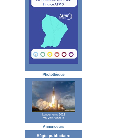
Photothèque
Lancements 2022
Vol 259 Ariane 5
Annonceurs
Régie publicitaire