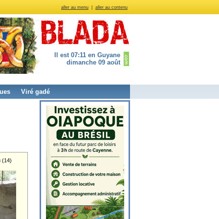
aller au menu
|
aller au contenu
Il est 07:11 en Guyane
dimanche 09 août
ues
Viré gadé
 (14)