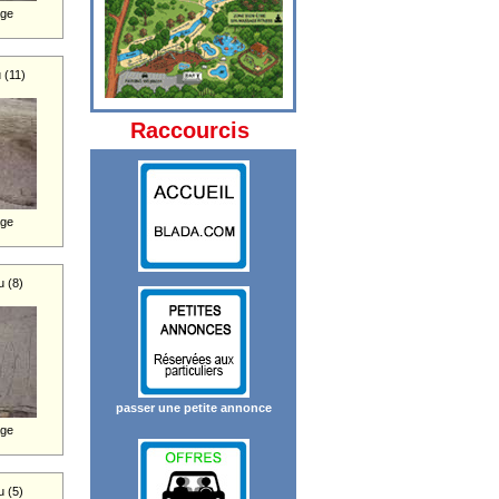
age
 (11)
Raccourcis
age
 (8)
passer une petite annonce
age
 (5)