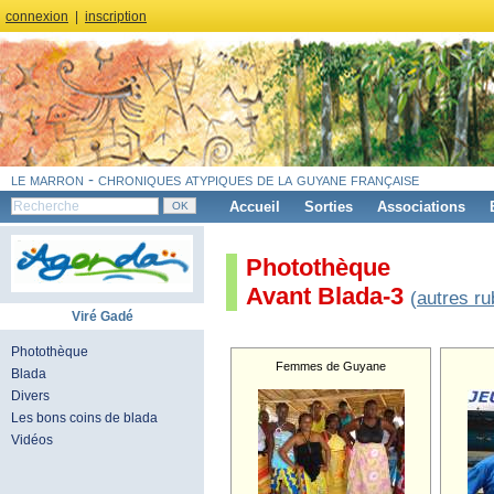
connexion
|
inscription
le marron - chroniques atypiques de la guyane française
Accueil
Sorties
Associations
Photothèque
Avant Blada-3
(
autres ru
Viré Gadé
Photothèque
Femmes de Guyane
Blada
Divers
Les bons coins de blada
Vidéos