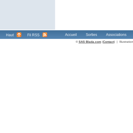
Accueil
Sorties
Associations
Haut
Fil RSS
©
SAS Blada.com
(
Contact
) | Illustrat