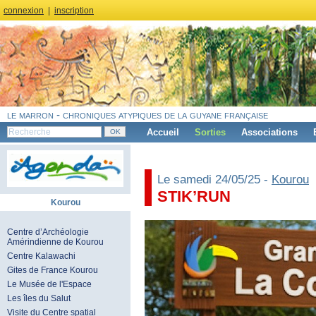
connexion
|
inscription
le marron - chroniques atypiques de la guyane française
Accueil
Sorties
Associations
Le samedi 24/05/25 -
Kourou
STIK’RUN
Kourou
Centre d’Archéologie
Amérindienne de Kourou
Centre Kalawachi
Gites de France Kourou
Le Musée de l'Espace
Les îles du Salut
Visite du Centre spatial