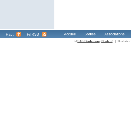
Accueil
Sorties
Associations
Haut
Fil RSS
©
SAS Blada.com
(
Contact
) | Illustrat