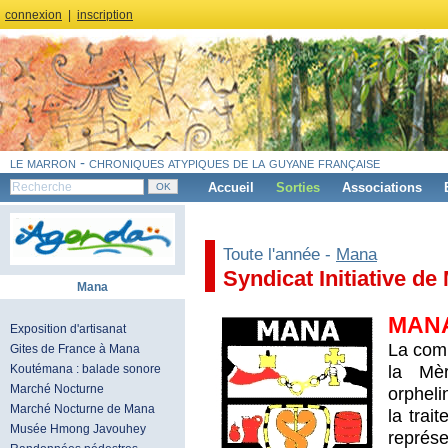
connexion
|
inscription
le marron - chroniques atypiques de la guyane française
Accueil
Sorties
Associations
Toute l'année -
Mana
Syndicat Initiative de
Mana
MAN
Exposition d'artisanat
La com
Gites de France à Mana
la Mè
Koutémana : balade sonore
Marché Nocturne
orpheli
Marché Nocturne de Mana
la trai
Musée Hmong Javouhey
représe