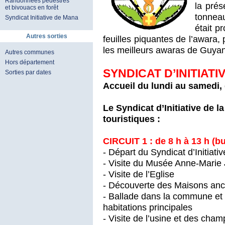
Randonnées pédestres
la pré
et bivouacs en forêt
tonnea
Syndicat Initiative de Mana
était p
Autres sorties
feuilles piquantes de l’awara,
les meilleurs awaras de Guya
Autres communes
Hors département
SYNDICAT D’INITIATI
Sorties par dates
Accueil du lundi au samedi, 
Le Syndicat d’Initiative de l
touristiques :
CIRCUIT 1 : de 8 h à 13 h (b
- Départ du Syndicat d’Initiati
- Visite du Musée Anne-Marie
- Visite de l’Eglise
- Découverte des Maisons an
- Ballade dans la commune et 
habitations principales
- Visite de l’usine et des cha