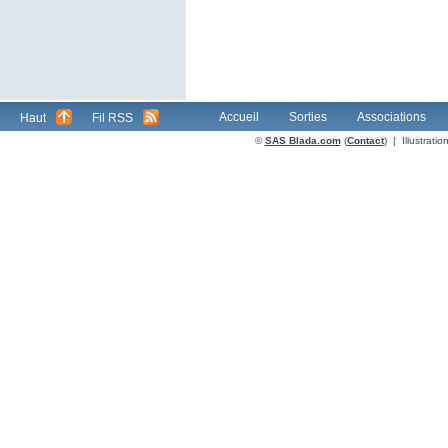
Accueil
Sorties
Associations
Haut
Fil RSS
©
SAS Blada.com
(
Contact
) | Illustrat