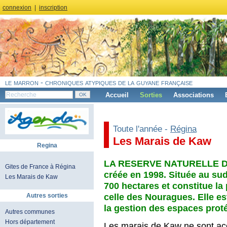
connexion
|
inscription
le marron - chroniques atypiques de la guyane française
Accueil
Sorties
Associations
Toute l'année -
Régina
Les Marais de Kaw
Regina
LA RESERVE NATURELLE D
Gites de France à Régina
créée en 1998. Située au sud
Les Marais de Kaw
700 hectares et constitue la
celle des Nouragues. Elle e
Autres sorties
la gestion des espaces prot
Autres communes
Hors département
Les marais de Kaw ne sont ac