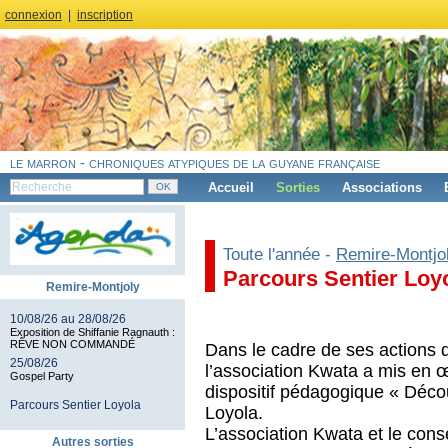
connexion
|
inscription
le marron - chroniques atypiques de la guyane française
Accueil
Sorties
Associations
Toute l'année -
Remire-Montjo
Parcours Sentier Loy
Remire-Montjoly
10/08/26 au 28/08/26
Exposition de Shiffanie Ragnauth :
RÊVE NON COMMANDÉ
Dans le cadre de ses actions 
25/08/26
l’association Kwata a mis en œ
Gospel Party
dispositif pédagogique « Décou
Parcours Sentier Loyola
Loyola.
L’association Kwata et le conse
Autres sorties