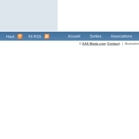
Accueil
Sorties
Associations
Haut
Fil RSS
©
SAS Blada.com
(
Contact
) | Illustrat