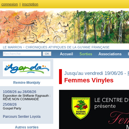
connexion
|
inscription
le marron - chroniques atypiques de la guyane française
Accueil
Sorties
Associations
Jusqu'au vendredi 19/06/26 -
Femmes Vinyles
Remire-Montjoly
10/08/26 au 28/08/26
Exposition de Shiffanie Ragnauth :
RÊVE NON COMMANDÉ
25/08/26
Gospel Party
Parcours Sentier Loyola
Autres sorties