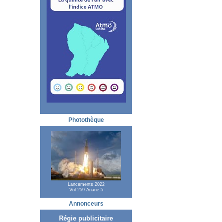
Photothèque
Lancements 2022
Vol 259 Ariane 5
Annonceurs
Régie publicitaire