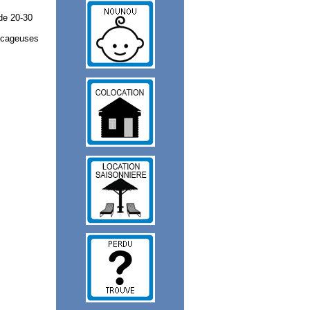
de 20-30
récageuses