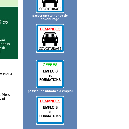
passer une annonce de
covoiturage
ématique
passer une annonce d’emploi
x Marc
 et