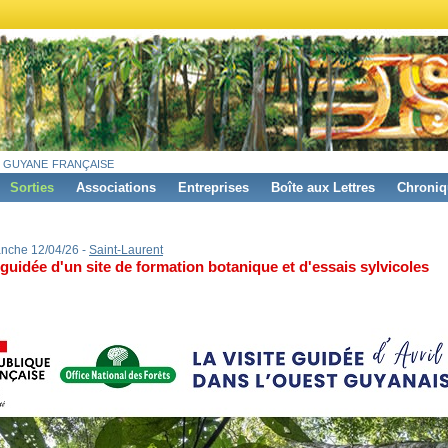
 guyane française
Sorties
Associations
Entreprises
Boîte aux Lettres
Chroniq
nche 12/04/26 -
Saint-Laurent
 guidée d'un site de formation botanique et d'essais sylvicoles