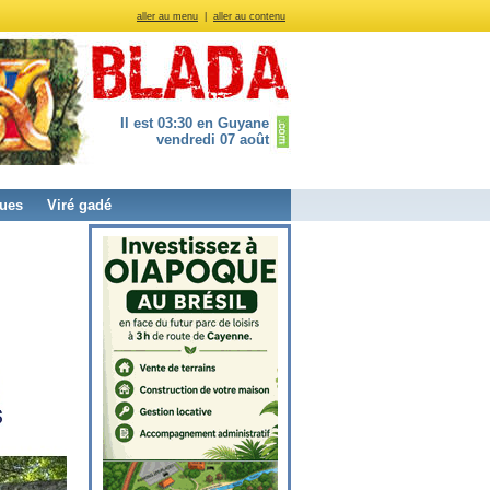
aller au menu
|
aller au contenu
Il est 03:30 en Guyane
vendredi 07 août
ues
Viré gadé