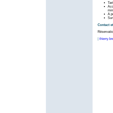
Tari
Acc
min
A p
Sur
Contact et
Réservatio
|
thierry.b