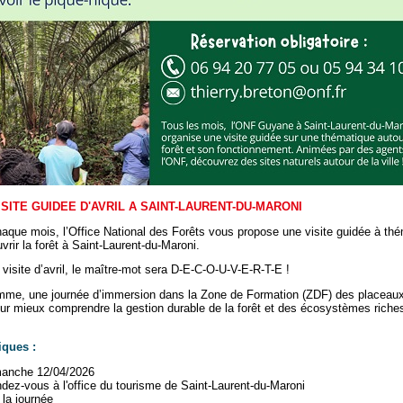
SITE GUIDEE D'AVRIL A SAINT-LAURENT-DU-MARONI
ue mois, l’Office National des Forêts vous propose une visite guidée à th
vrir la forêt à Saint-Laurent-du-Maroni.
 visite d’avril, le maître-mot sera D-E-C-O-U-V-E-R-T-E !
mme, une journée d’immersion dans la Zone de Formation (ZDF) des placeau
 mieux comprendre la gestion durable de la forêt et des écosystèmes riches
iques :
anche 12/04/2026
dez-vous à l'office du tourisme de Saint-Laurent-du-Maroni
 la journée