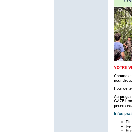
VOTRE VI
Comme chaq
pour décou
Pour cette
Au progra
GAZEL pour
préservés.
Infos prat
Dim
Ren
Sur