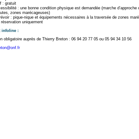
f : gratuit
essibilité : une bonne condition physique est demandée (marche d’approche 
utes, zones marécageuses)
révoir : pique-nique et équipements nécessaires à la traversée de zones ma
 réservation uniquement
 infoline :
n obligatoire auprès de Thierry Breton : 06 94 20 77 05 ou 05 94 34 10 56
reton@onf.fr