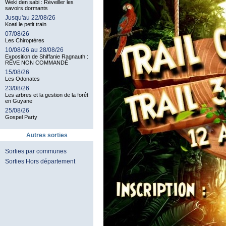
Weki den sabi : Réveiller les
savoirs dormants
Jusqu'au 22/08/26
Koati le petit train
07/08/26
Les Chiroptères
10/08/26 au 28/08/26
Exposition de Shiffanie Ragnauth :
RÊVE NON COMMANDÉ
15/08/26
Les Odonates
23/08/26
Les arbres et la gestion de la forêt
en Guyane
25/08/26
Gospel Party
Autres sorties
Sorties par communes
Sorties Hors département