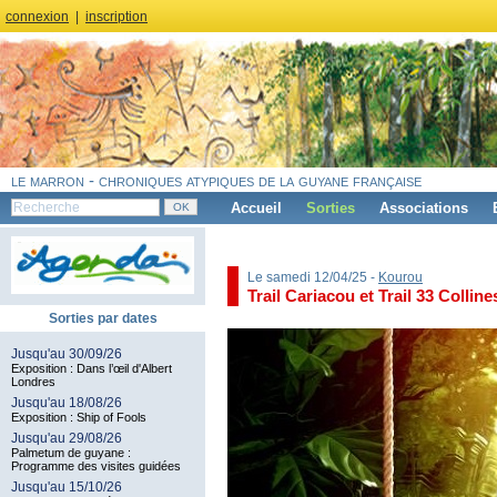
connexion
|
inscription
le marron - chroniques atypiques de la guyane française
Accueil
Sorties
Associations
Le samedi 12/04/25 -
Kourou
Trail Cariacou et Trail 33 Colline
Sorties par dates
Jusqu'au 30/09/26
Exposition : Dans l’œil d'Albert
Londres
Jusqu'au 18/08/26
Exposition : Ship of Fools
Jusqu'au 29/08/26
Palmetum de guyane :
Programme des visites guidées
Jusqu'au 15/10/26