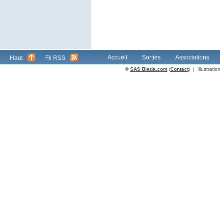
Accueil
Sorties
Associations
Haut
Fil RSS
©
SAS Blada.com
(
Contact
) | Illustrat