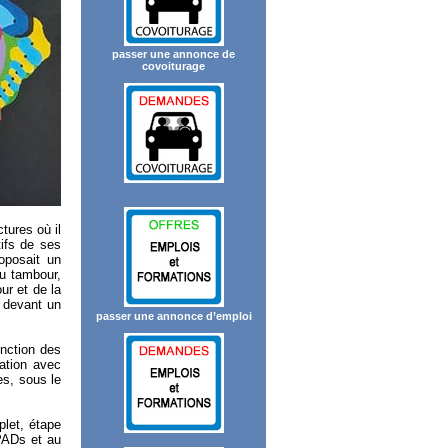
passer une annonce de
covoiturage
tures où il
ifs de ses
roposait un
du tambour,
ur et de la
n devant un
passer une annonce d’emploi
onction des
ation avec
es, sous le
plet, étape
HPADs et au