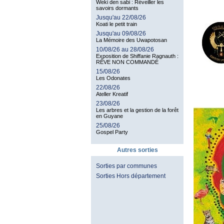
Weki den sabi : Réveiller les
savoirs dormants
Jusqu'au 22/08/26
Koati le petit train
Jusqu'au 09/08/26
La Mémoire des Uwapotosan
10/08/26 au 28/08/26
Exposition de Shiffanie Ragnauth :
RÊVE NON COMMANDÉ
15/08/26
Les Odonates
22/08/26
Ateller Kreatif
23/08/26
Les arbres et la gestion de la forêt
en Guyane
25/08/26
Gospel Party
Autres sorties
Sorties par communes
Sorties Hors département