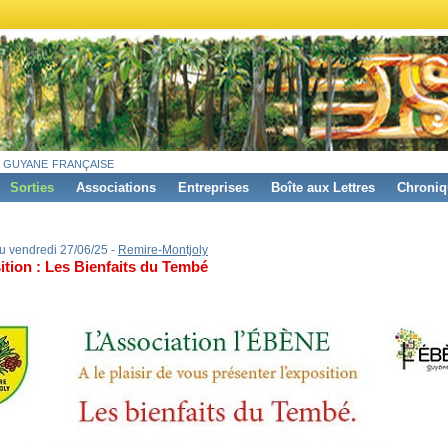
 guyane française
Sorties
Associations
Entreprises
Boîte aux Lettres
Chroniq
u vendredi 27/06/25 -
Remire-Montjoly
ition : Les Bienfaits du Tembé