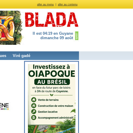
aller au menu
|
aller au contenu
Il est 04:19 en Guyane
dimanche 09 août
ues
Viré gadé