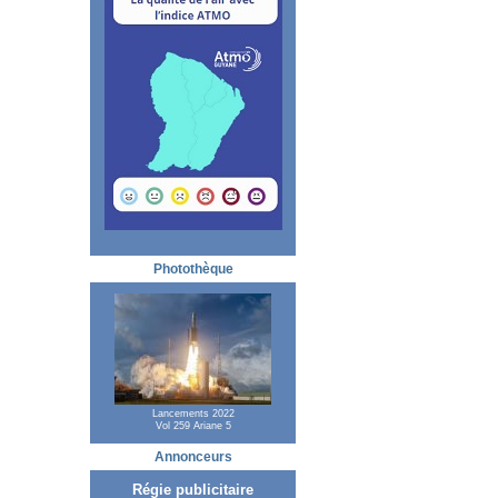
Photothèque
Lancements 2022
Vol 259 Ariane 5
Annonceurs
Régie publicitaire