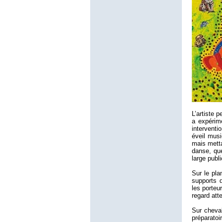
L’artiste 
a expérim
interventi
éveil musi
mais metta
danse, que
large publi
Sur le pla
supports 
les porteu
regard atte
Sur cheval
préparatoi