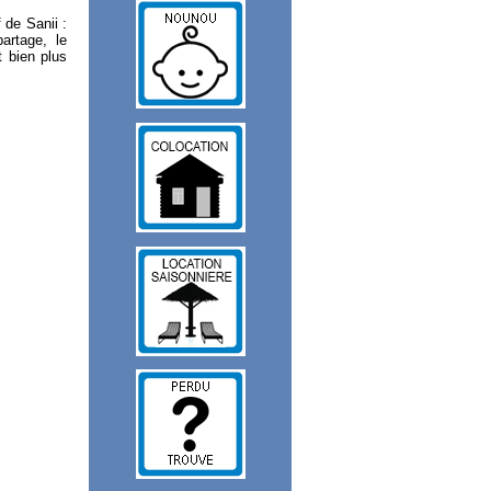
 de Sanii :
artage, le
t bien plus