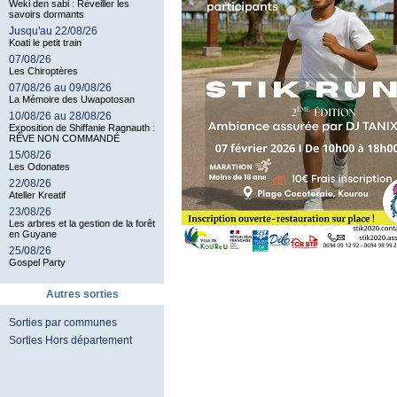
Weki den sabi : Réveiller les
savoirs dormants
Jusqu'au 22/08/26
Koati le petit train
07/08/26
Les Chiroptères
07/08/26 au 09/08/26
La Mémoire des Uwapotosan
10/08/26 au 28/08/26
Exposition de Shiffanie Ragnauth :
RÊVE NON COMMANDÉ
15/08/26
Les Odonates
22/08/26
Ateller Kreatif
23/08/26
Les arbres et la gestion de la forêt
en Guyane
25/08/26
Gospel Party
Autres sorties
Sorties par communes
Sorties Hors département