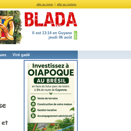
aller au menu
|
aller au contenu
Il est 13:14 en Guyane
jeudi 06 août
ues
Viré gadé