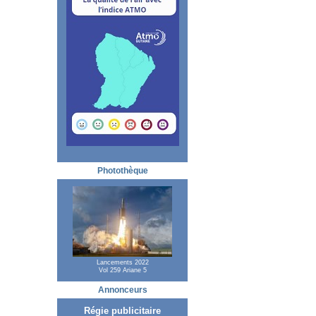
Photothèque
Lancements 2022
Vol 259 Ariane 5
Annonceurs
Régie publicitaire