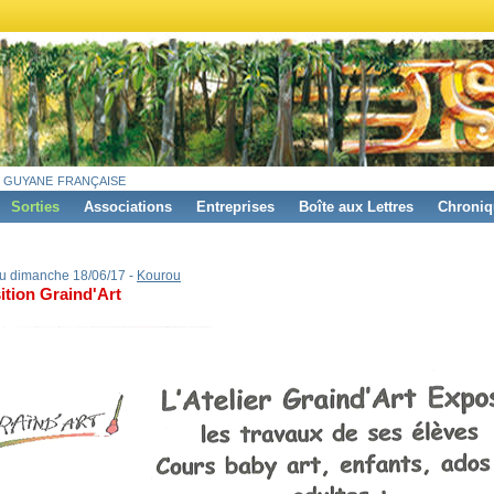
 guyane française
Sorties
Associations
Entreprises
Boîte aux Lettres
Chroniq
u dimanche 18/06/17 -
Kourou
ition Graind'Art