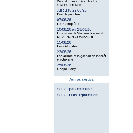
Weki den sabi : Réveiller les
savoirs dormants
Jusqu'au 22/08/26
Koati le petit train
07/08/26
Les Chiroptères
10/08/26 au 28/08/26
Exposition de Shiffanie Ragnauth :
RÊVE NON COMMANDÉ
15/08/26
Les Odonates
23/08/26
Les arbres et la gestion de la forêt
en Guyane
25/08/26
Gospel Party
Autres sorties
Sorties par communes
Sorties Hors département