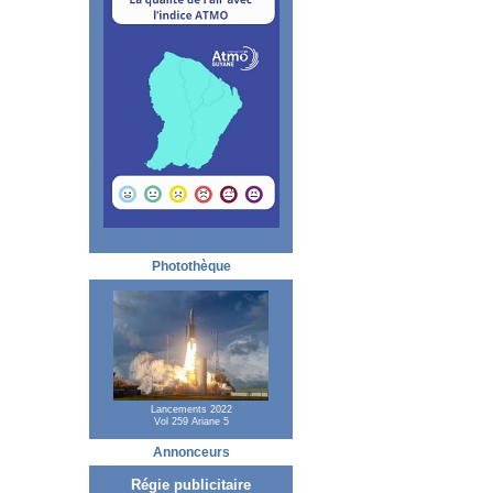
Photothèque
Lancements 2022
Vol 259 Ariane 5
Annonceurs
Régie publicitaire