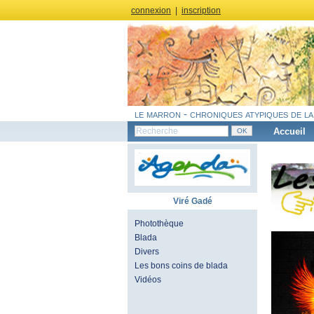
connexion
|
inscription
le marron - chroniques atypiques de la
Accueil
Viré Gadé
Photothèque
Blada
Divers
Les bons coins de blada
Vidéos