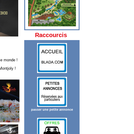
Raccourcis
 le monde !
Montjoly !
passer une petite annonce