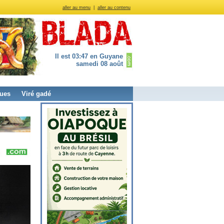
aller au menu
|
aller au contenu
Il est 03:47 en Guyane
samedi 08 août
ues
Viré gadé