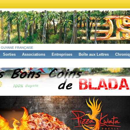
 guyane française
Sorties
Associations
Entreprises
Boîte aux Lettres
Chroniq