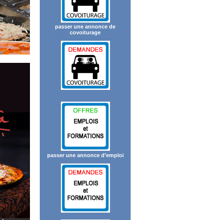
passer une annonce de
covoiturage
passer une annonce d’emploi