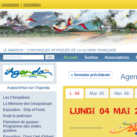
connexion
|
inscription
le marron - chroniques atypiques de la guyane française
Accueil
Sorties
Associations
Agen
« Semaine précédente
Aujourd'hui sur l'Agenda
L. 04
Mar. 05
Mer. 06
Les Chiroptères
La Mémoire des Uwapotosan
LUNDI 04 MAI 
Exposition : Ship of Fools
Koati le petit train
Palmetum de guyane :
Programme des visites
guidées
Exposition : Dans l’œil d'Albert