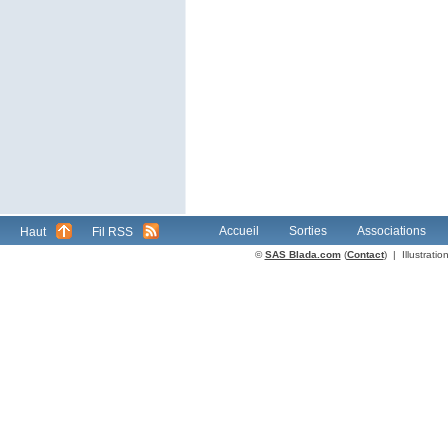
Accueil
Sorties
Associations
Haut
Fil RSS
©
SAS Blada.com
(
Contact
) | Illustrat