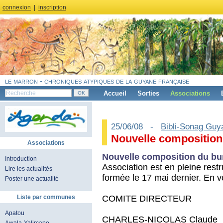
connexion
|
inscription
le marron - chroniques atypiques de la guyane française
Accueil
Sorties
Associations
25/06/08 -
Bibli-Sonag Guy
Nouvelle composition
Associations
Nouvelle composition du bu
Introduction
Association est en pleine rest
Lire les actualités
formée le 17 mai dernier. En vo
Poster une actualité
COMITE DIRECTEUR
Liste par communes
Apatou
CHARLES-NICOLAS Claude