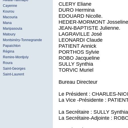
Awala-Yalimapo
CLERY Eliane
Cayenne
DURO Hermina
Kourou
EDOUARD Nicolle.
Macouria
HEDER-MORMONT Josselin
Mana
JEAN-BAPTISTE Julienne.
Maripasoula
LAGRAVILLE José
Matoury
LEONARDI Claude
Montsinéry-Tonnegrande
PATIENT Annick
Papaichton
PORTHOS Sylvie
Régina
ROBO Jacqueline
Remire-Montjoly
Roura
SULLY Synthia
Saint-Georges
TORVIC Muriel
Saint-Laurent
Bureau Directeur
Le Président : CHARLES-NI
La Vice -Présidente : PATIEN
La Secrétaire : SULLY Synthia
La Secrétaire-Adjointe : ROB