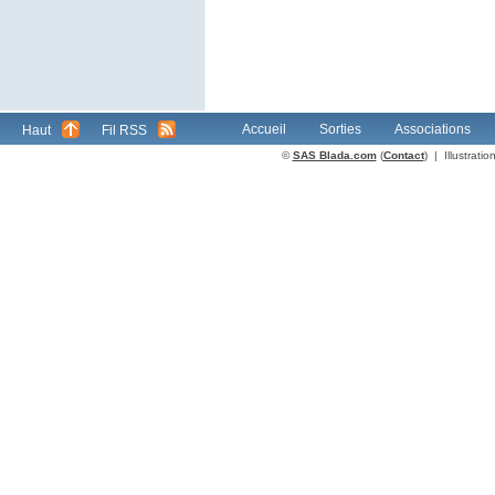
Accueil
Sorties
Associations
Haut
Fil RSS
©
SAS Blada.com
(
Contact
) | Illustrat