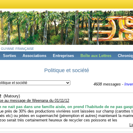
 guyane française
Sorties
Associations
Entreprises
Boîte aux Lettres
Chroniq
Politique et société
4608 messages -
Inver
2
(Matoury)
se au message de Weenana du 01/11/12
 ne nait pas dans une famille aisée, on prend l'habitude de ne pas gaspi
 que près de 30% des productions vivrières sont laissées sur champ (carottes 
qués etc) ou jetées en supermarché (péremption et autres) maintenant la marine
e zoo serait très certainement heureux de recycler ces poissons et les
Li