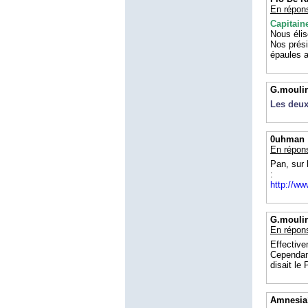
En répon
Capitain
Nous élis
Nos prési
épaules a
G.mouli
Les deux 
0uhman
En répon
Pan, sur 
:
http://www
G.mouli
En répon
Effective
Cependant
disait le
Amnesia