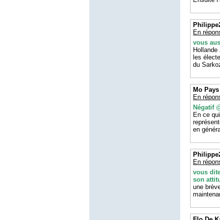
Philippe
En répon
vous aus
Hollande 
les élect
du Sarko
Mo Pays
En répon
Négatif 
En ce qu
représent
en généra
Philippe
En répon
vous dit
son atti
une brève
maintenan
Flo De 