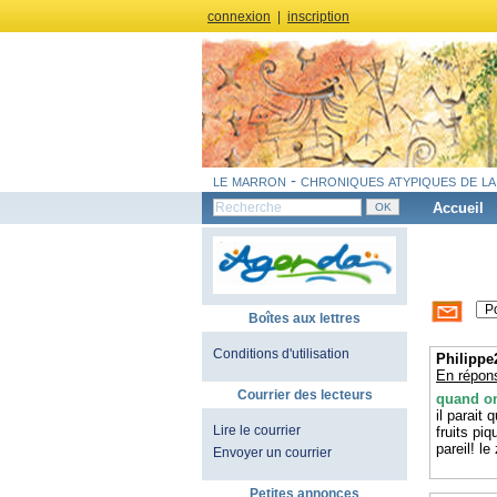
connexion
|
inscription
le marron - chroniques atypiques de la
Accueil
Boîtes aux lettres
Conditions d'utilisation
Philippe
En répon
Courrier des lecteurs
quand on
il parait
Lire le courrier
fruits pi
pareil! l
Envoyer un courrier
Petites annonces