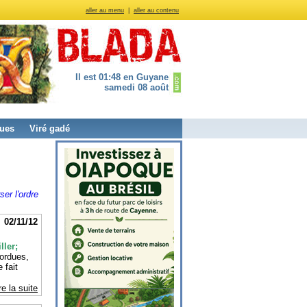
aller au menu
|
aller au contenu
Il est 01:48 en Guyane
samedi 08 août
ues
Viré gadé
ser l'ordre
02/11/12
ller;
tordues,
 fait
re la suite