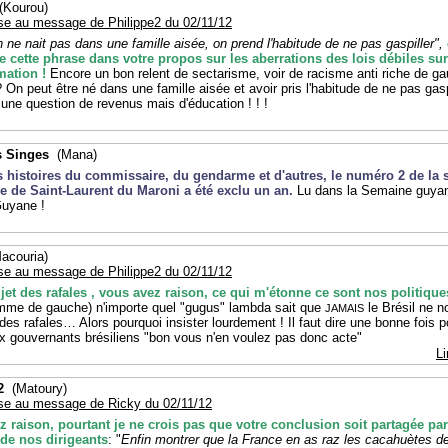
Kourou)
se au message de Philippe2 du 02/11/12
 ne nait pas dans une famille aisée, on prend l'habitude de ne pas gaspiller",
re cette phrase dans votre propos sur les aberrations des lois débiles sur
ation !
Encore un bon relent de sectarisme, voir de racisme anti riche de g
 On peut être né dans une famille aisée et avoir pris l'habitude de ne pas gasp
 une question de revenus mais d'éducation ! ! !
s Singes
(Mana)
s histoires du commissaire, du gendarme et d'autres, le numéro 2 de la 
re de Saint-Laurent du Maroni a été exclu un an.
Lu dans la Semaine guyan
Guyane !
couria)
se au message de Philippe2 du 02/11/12
jet des rafales , vous avez raison, ce qui m'étonne ce sont nos politique
omme de gauche) n'importe quel "gugus" lambda sait que
le Brésil ne n
JAMAIS
des rafales… Alors pourquoi insister lourdement ! Il faut dire une bonne fois p
x gouvernants brésiliens "bon vous n'en voulez pas donc acte"
Li
2
(Matoury)
se au message de Ricky du 02/11/12
z raison, pourtant je ne crois pas que votre conclusion soit partagée par
 de nos dirigeants
: "
Enfin montrer que la France en as raz les cacahuètes de