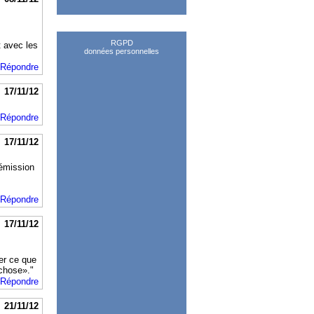
RGPD
t avec les
données personnelles
Répondre
17/11/12
Répondre
17/11/12
 émission
Répondre
17/11/12
ner ce que
 chose»."
Répondre
21/11/12