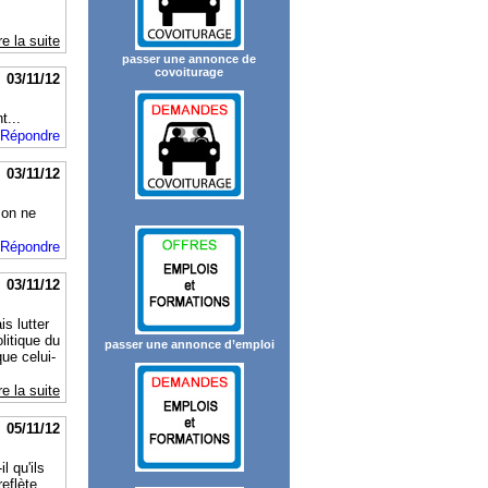
re la suite
passer une annonce de
covoiturage
03/11/12
t...
Répondre
03/11/12
s on ne
Répondre
03/11/12
s lutter
litique du
passer une annonce d’emploi
que celui-
re la suite
05/11/12
l qu'ils
eflète