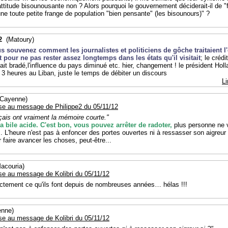
ttitude bisounousante non ? Alors pourquoi le gouvernement déciderait-il de "f
 une toute petite frange de population "bien pensante" (les bisounours)" ?
2
(Matoury)
s souvenez comment les journalistes et politiciens de gôche traitaient l
 pour ne pas rester assez longtemps dans les états qu'il visitait
; le crédi
ait bradé,l'influence du pays diminué etc. hier, changement ! le président Holl
 3 heures au Liban, juste le temps de débiter un discours
Li
Cayenne)
se au message de Philippe2 du 05/11/12
çais ont vraiment la mémoire courte."
a bile acide. C'est bon, vous pouvez arrêter de radoter,
plus personne ne 
. L'heure n'est pas à enfoncer des portes ouvertes ni à ressasser son aigreur
r faire avancer les choses, peut-être...
couria)
se au message de Kolibri du 05/11/12
ctement ce qu'ils font depuis de nombreuses années… hélas !!!
nne)
se au message de Kolibri du 05/11/12