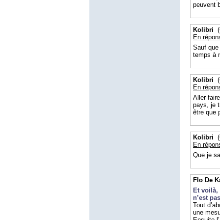
peuvent b
Kolibri
(
En répon
Sauf que 
temps à n
Kolibri
(
En répon
Aller fai
pays, je 
être que p
Kolibri
(
En répon
Que je sa
Flo De 
Et voilà
n’est pa
Tout d’ab
une mesur
Ensuite l