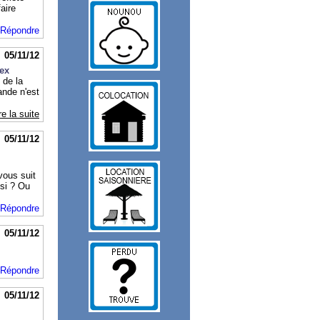
aire
Répondre
05/11/12
'ex
t de la
ande n'est
re la suite
05/11/12
vous suit
 si ? Ou
Répondre
05/11/12
Répondre
05/11/12