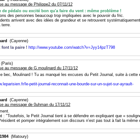
se au message de Philippe2 du 07/11/12
e de pédalo ou excité bon qu'a faire du vent : même problème !
ons des personnes beaucoup trop impliquées avec le pouvoir du fric.
dents arrivent avec des idées de grandeur et se retrouvent systématiquemen
 terre.
nard
(Cayenne)
font la paire !
http://www.youtube.com/watch?v=Jyy14pzT798
(Paris)
se au message de G.moulinard du 17/11/12
le bec, Moulinard ! Tu as manqué les excuses du Petit Journal, suite à cette
.leparisien.fr/le-petit-journal-reconnait-une-bourde-sur-un-sujet-sur-ayrault-
nard
(Cayenne)
se au message de 0uhman du 17/11/12
ment.
 : "Toutefois, le Petit Journal tient à se défendre en expliquant que « soulig
 Président et pomper intégralement son discours n’est pas tout à fait la même
1984
(Matoury)