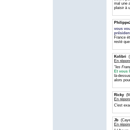
mal une a
plaisir à
Philippe
vous vou
président
France ét
resté que
Kolibri
(
En répon
"les Fran
Et vous l
là-dessus
alors pou
Ricky
(Ma
En répon
C'est exa
Jb
(Caye
En répon