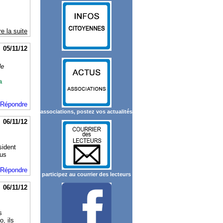
re la suite
05/11/12
de
a
Répondre
associations, postez vos actualités
06/11/12
sident
ous
Répondre
participez au courrier des lecteurs
06/11/12
s
o, ils