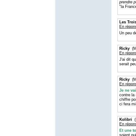
prendre p
"la France
Les Troi
En répon
Un peu de
Ricky
(Ma
En répon
J'ai dit q
serait pe
Ricky
(Ma
En répon
Je ne va
contre la
chiffre po
ci fera m
Kolibri
(
En répon
Et une t
soient pu