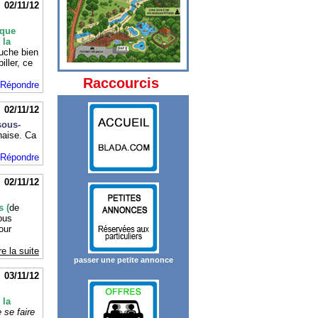
02/11/12
que
 la
auche bien
iller, ce
Raccourcis
Répondre
02/11/12
sous-
aise. Ca
Répondre
02/11/12
s (
de
ous
our
re la suite
passer une petite annonce
03/11/12
 la
 se faire