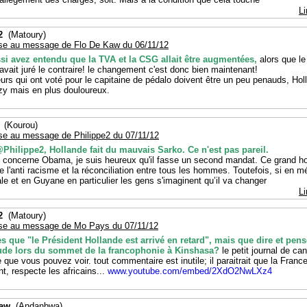
Li
2
(Matoury)
se au message de Flo De Kaw du 06/11/12
si avez entendu que la TVA et la CSG allait être augmentées,
alors que le
avait juré le contraire! le changement c'est donc bien maintenant!
eurs qui ont voté pour le capitaine de pédalo doivent être un peu penauds, Holl
zy mais en plus douloureux.
(Kourou)
se au message de Philippe2 du 07/11/12
@Philippe2, Hollande fait du mauvais Sarko. Ce n'est pas pareil.
i concerne Obama, je suis heureux qu'il fasse un second mandat. Ce grand 
e l'anti racisme et la réconciliation entre tous les hommes. Toutefois, si en m
le et en Guyane en particulier les gens s'imaginent qu’il va changer
Li
2
(Matoury)
se au message de Mo Pays du 07/11/12
es que "le Président Hollande est arrivé en retard", mais que dire et pens
tude lors du sommet de la francophonie à Kinshasa?
le petit journal de can
 que vous pouvez voir. tout commentaire est inutile; il paraitrait que la France
t, respecte les africains...
www.youtube.com/embed/2XdO2NwLXz4
Kaw
(Andanbwa)