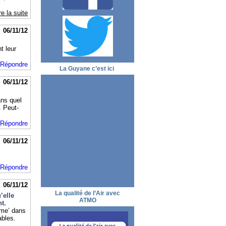
re la suite
06/11/12
t leur
Répondre
La Guyane c’est ici
06/11/12
ans quel
. Peut-
Répondre
06/11/12
Répondre
06/11/12
La qualité de l’Air avec
’elle
ATMO
t.
sme’ dans
ables.