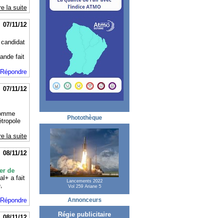
re la suite
07/11/12
 candidat
ande fait
Répondre
07/11/12
homme
Photothèque
étropole
re la suite
08/11/12
er de
al+ a fait
Lancements 2022
,
Vol 259 Ariane 5
Annonceurs
Répondre
Régie publicitaire
08/11/12