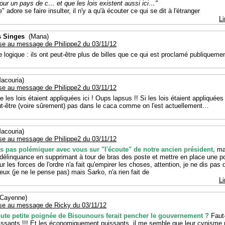
our un pays de c… et que les lois existent aussi ici…"
" adore se faire insulter, il n'y a qu'à écouter ce qui se dit à l'étranger
Li
s Singes
(Mana)
se au message de Philippe2 du 03/11/12
 logique : ils ont peut-être plus de billes que ce qui est proclamé publiquemen
couria)
se au message de Philippe2 du 03/11/12
ue les lois étaient appliquées ici ! Oups lapsus !! Si les lois étaient appliquée
ut-être (voire sûrement) pas dans le caca comme on l'est actuellement…
couria)
se au message de Philippe2 du 03/11/12
is pas polémiquer avec vous sur "l'écoute" de notre ancien président,
mai
 délinquance en supprimant à tour de bras des poste et mettre en place une po
ur les forces de l'ordre n'a fait qu'empirer les choses, attention, je ne dis pas 
ieux (je ne le pense pas) mais Sarko, n'a rien fait de
Li
Cayenne)
se au message de Ricky du 03/11/12
oute petite poignée de Bisounours ferait pencher le gouvernement ?
Faut-i
issants !!! Et les économiquement puissants, il me semble que leur cynisme r