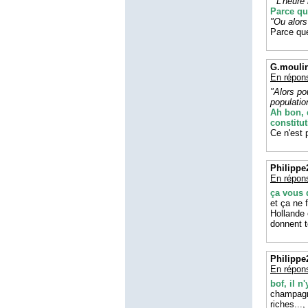
" L'heure
Parce qu'
"Ou alors
Parce que
G.mouli
En répon
"Alors po
populatio
Ah bon, e
constitu
Ce n'est 
Philippe
En répon
ça vous 
et ça ne 
Hollande 
donnent t
Philippe
En répon
bof, il n
champagne
riches...,