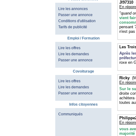
Jl97310
(
En répon
Lire les annonces
"quand on
Passer une annonce
vient fai
Conditions d'utilisation
consomm
pensant ?
Tarifs de publicité
n'est pas
Emploi / Formation
Les Troi
Lire les offres
Après le
Lire les demandes
préfectu
Passer une annonce
roxe en 
Covoiturage
Ricky
(Ma
Lire les offres
En répon
Lire les demandes
Sur le su
Passer une annonce
droite c
achètera 
toutes au
Infos citoyennes
Communiqués
Philippe
En répon
vous ave
majorité