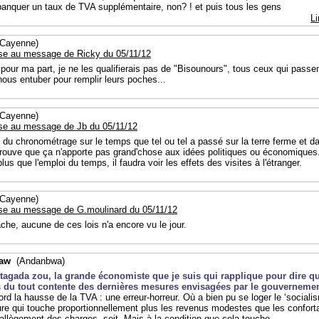
anquer un taux de TVA supplémentaire, non? ! et puis tous les gens
Li
Cayenne)
se au message de Ricky du 05/11/12
pour ma part, je ne les qualifierais pas de "Bisounours", tous ceux qui passen
ous entuber pour remplir leurs poches...
Cayenne)
se au message de Jb du 05/11/12
re du chronométrage sur le temps que tel ou tel a passé sur la terre ferme et d
trouve que ça n'apporte pas grand'chose aux idées politiques ou économiques
lus que l'emploi du temps, il faudra voir les effets des visites à l'étranger.
Cayenne)
se au message de G.moulinard du 05/11/12
che, aucune de ces lois n'a encore vu le jour.
Kaw
(Andanbwa)
, tagada zou, la grande économiste que je suis qui rapplique pour dire qu
s du tout contente des dernières mesures envisagées par le gouvernemen
ord la hausse de la TVA : une erreur-horreur. Où a bien pu se loger le ‘sociali
e qui touche proportionnellement plus les revenus modestes que les confort
’allègement des charges, soit. Mais à la condition que cela touche