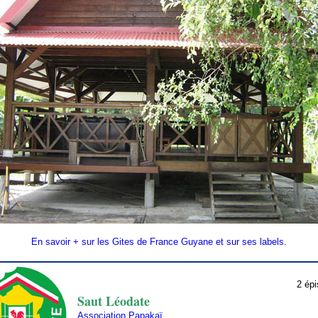
En savoir + sur les Gites de France Guyane et sur ses labels
.
2 épi
Saut Léodate
Association Papakaï