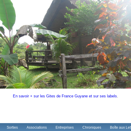
En savoir + sur les Gites de France Guyane et sur ses labels
.
Sorties
Associations
Entreprises
Chroniques
Boîte aux Let