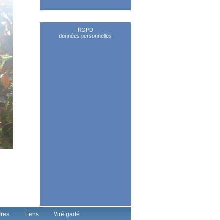
RGPD
données personnelles
tres
Liens
Viré gadé