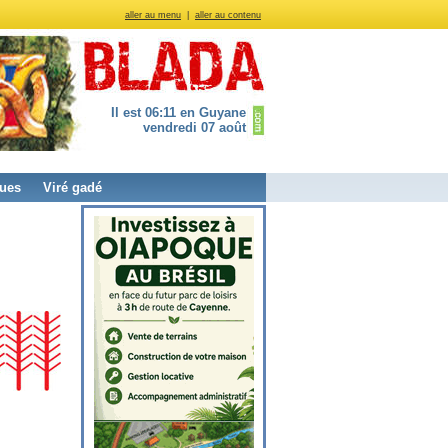
aller au menu
|
aller au contenu
Il est 06:11 en Guyane
vendredi 07 août
ues
Viré gadé