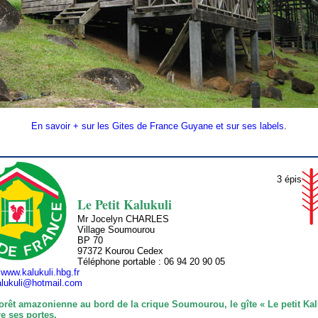
En savoir + sur les Gites de France Guyane et sur ses labels
.
3 épis
Le Petit Kalukuli
Mr Jocelyn CHARLES
Village Soumourou
BP 70
97372 Kourou Cedex
Téléphone portable : 06 94 20 90 05
:
www.kalukuli.hbg.fr
alukuli@hotmail.com
forêt amazonienne au bord de la crique Soumourou, le gîte « Le petit Kal
e ses portes.