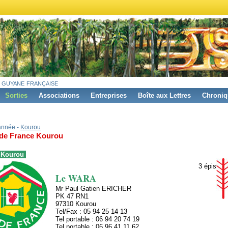
 guyane française
Sorties
Associations
Entreprises
Boîte aux Lettres
Chroniq
'année -
Kourou
 de France Kourou
à Kourou
3 épis
Le WARA
Mr Paul Gatien ERICHER
PK 47 RN1
97310 Kourou
Tel/Fax : 05 94 25 14 13
Tel portable : 06 94 20 74 19
Tel portable : 06 96 41 11 62