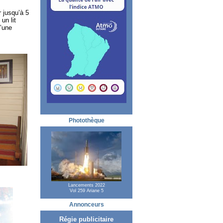
 jusqu’à 5
un lit
d’une
Photothèque
Lancements 2022
Vol 259 Ariane 5
Annonceurs
Régie publicitaire