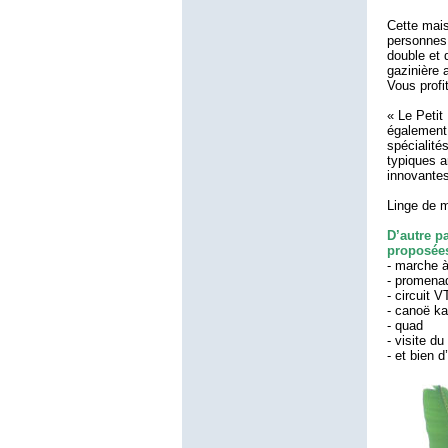
Cette mais
personnes.
double et 
gazinière 
Vous profit
« Le Petit
également 
spécialité
typiques 
innovantes
Linge de m
D’autre pa
proposées
- marche à
- promena
- circuit V
- canoë k
- quad
- visite du
- et bien 