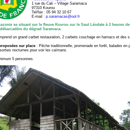
1 rue du Cali – Village Saramaca
97310 Kourou
Tel/fax : 05 94 32 10 67
E-mail :
p.saramacas@ool.fr
azonie se situant sur le fleuve Kourou sur le Saut Léodate à 2 heures d
 débarcadère du dégrad Saramaca.
mprend un grand carbet restauration, 2 carbets couchage en hamacs et des s
 proposées sur place
: Pêche traditionnelle, promenade en forêt, balades en 
sorties nocturnes pour voir les caïmans.
nimum 5 personnes.