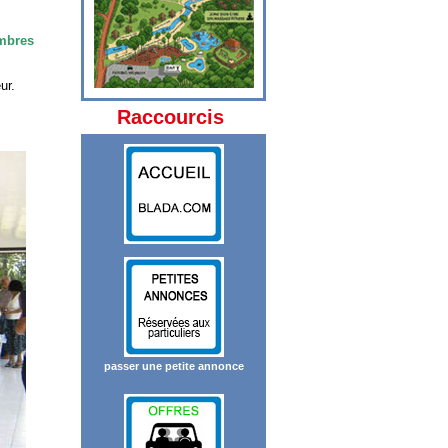
ambres
ur.
Raccourcis
passer une petite annonce