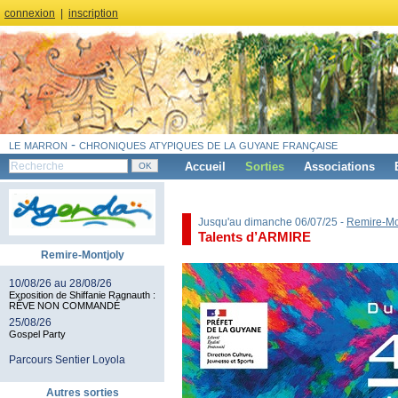
connexion
|
inscription
le marron - chroniques atypiques de la guyane française
Accueil
Sorties
Associations
Jusqu'au dimanche 06/07/25 -
Remire-Mo
Talents d’ARMIRE
Remire-Montjoly
10/08/26 au 28/08/26
Exposition de Shiffanie Ragnauth :
RÊVE NON COMMANDÉ
25/08/26
Gospel Party
Parcours Sentier Loyola
Autres sorties