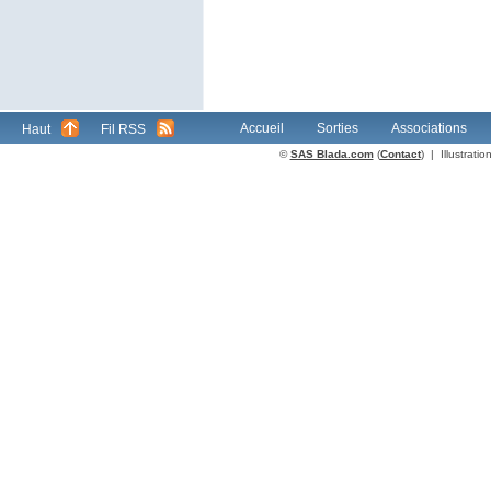
Accueil
Sorties
Associations
Haut
Fil RSS
©
SAS Blada.com
(
Contact
) | Illustrat