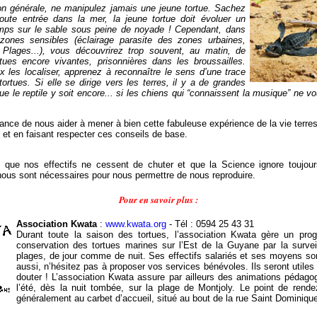
on générale, ne manipulez jamais une jeune tortue. Sachez
toute entrée dans la mer, la jeune tortue doit évoluer un
emps sur le sable sous peine de noyade ! Cependant, dans
 zones sensibles (éclairage parasite des zones urbaines,
 Plages...), vous découvrirez trop souvent, au matin, de
tues encore vivantes, prisonnières dans les broussailles.
 les localiser, apprenez à reconnaître le sens d’une trace
ortues. Si elle se dirige vers les terres, il y a de grandes
e le reptile
y soit encore... si les chiens qui “connaissent la musique” ne v
ance de nous aider à mener à bien cette fabuleuse expérience de la vie terres
 et en faisant respecter ces conseils de base.
 que nos effectifs ne cessent de chuter et que la Science ignore toujou
ous sont nécessaires pour nous permettre de nous reproduire.
Pour en savoir plus :
Association Kwata
:
www.kwata.org
- Tél : 0594 25 43 31
Durant toute la saison des tortues, l’association Kwata gère un pr
conservation des tortues marines sur l’Est de la Guyane par la survei
plages, de jour comme de nuit. Ses effectifs salariés et ses moyens son
aussi, n’hésitez pas à proposer vos services bénévoles. Ils seront utiles
douter ! L’association Kwata assure par ailleurs des animations pédago
l’été, dès la nuit tombée, sur la plage de Montjoly. Le point de rend
généralement au carbet d’accueil, situé au bout de la rue Saint Dominiqu