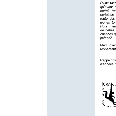
D’une faç
qu’avant 
certain t
certaines
route des
jeunes tor
Pour mieux
de bébés t
chances qu
précédé.
Merci d’av
respectant
Rappelons
d’années n