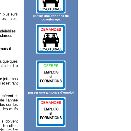
 plusieurs
passer une annonce de
ros, raies,
covoiturage
ndélébiles
chirées
mais il
 à quelques
t interdite
e jette pas
 et retirant
passer une annonce d’emploi
repèrent et
de l’année
dés sur les
x, les œufs
’ils
doivent
. En effet,
de lumière