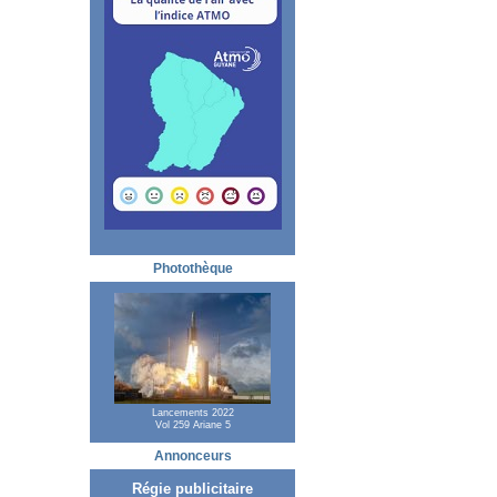
Photothèque
Lancements 2022
Vol 259 Ariane 5
Annonceurs
Régie publicitaire