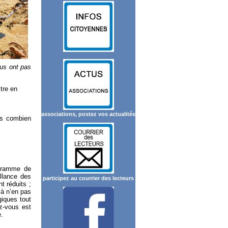
ous ont pas
tre en
associations, postez vos actualités
rs combien
ogramme de
llance des
participez au courrier des lecteurs
t réduits ;
 à n’en pas
giques tout
ez-vous est
e.