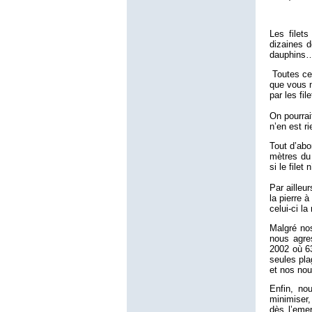
Les filet
dizaines d
dauphins
Toutes ces
que vous 
par les fi
On pourrai
n’en est ri
Tout d’abo
mètres du 
si le filet
Par ailleu
la pierre à
celui-ci la 
Malgré nos
nous agre
2002 où 63
seules pla
et nos nou
Enfin, no
minimiser,
dès l’eme