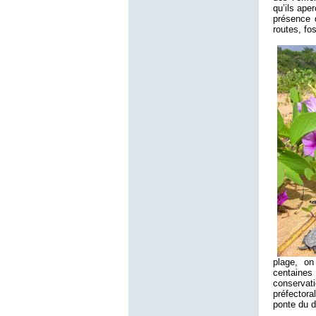
qu’ils ape
présence 
routes, fo
plage, o
centaine
conservat
préfectora
ponte du 