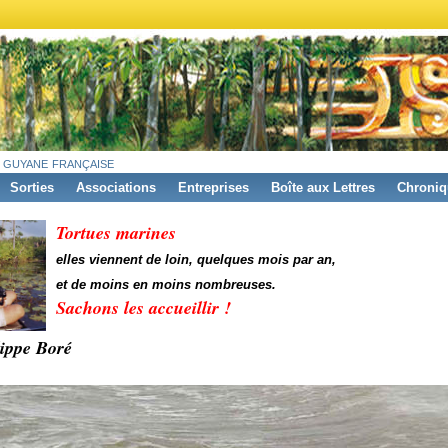
 guyane française
Sorties
Associations
Entreprises
Boîte aux Lettres
Chroniq
Tortues marines
elles viennent de loin, quelques mois par an,
et de moins en moins nombreuses.
Sachons les accueillir !
lippe Boré