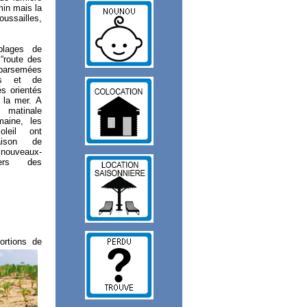
min mais la
ussailles,
plages de
 “route des
parsemées
es et de
és orientés
s la mer. A
matinale
maine, les
leil ont
aison de
s nouveaux-
iers des
ortions de