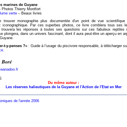
es marines de Guyane
– Photos Thierry Montfort
lume verte
– Beaux livres
 de trouver monographie plus documentée d'un point de vue scientifique h
 et iconographique. Par ces superbes photos, ce livre comblera tous ses le
 trouvera les réponses à toutes ses questions sur ces fabuleux reptiles 
e plongera, dans un univers fascinant, dont il aura peut-être un aperçu en ar
 Guyane.
er-t-y-penses ?»
: Guide à l’usage du piscivore responsable, à télécharger sur
ce.
e Boré
@wanadoo.fr
6
Du même auteur :
Les réserves halieutiques de la Guyane et l'Action de l'Etat en Mer
oniques de l'année 2006