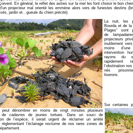
rçoivent. En général, le reflet des astres sur la mer les font choisir le bon che
d’un projecteur mal orienté les emmène alors vers de funestes destins (bro
ssés, jardin et…gueule du chien précité).
La nuit, les 
Bourda et de la
Plages” sont 
de lampadair
projecteurs priv
inutilement ver
moins d’une 
intervention hu
rayons du so
rapidement r
l’obstination no
nés prisonn
liserons.
Sur certaines p
n peut dénombrer en moins de vingt minutes plusieurs
s de cadavres de jeunes tortues. Dans un souci de
ion de l’espèce, il serait urgent de réclamer un arrété
l réglementant l’éclairage nocturne de nos rares zones de
département.