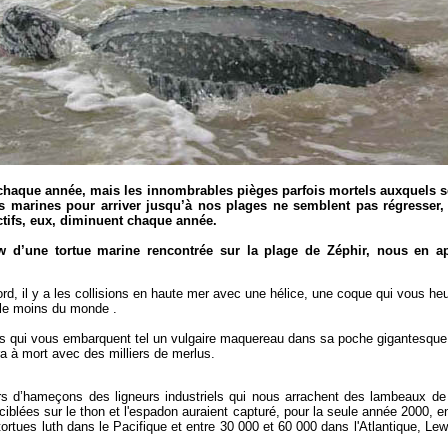
 chaque année, mais les innombrables pièges parfois mortels auxquels s
es marines pour arriver jusqu’à nos plages ne semblent pas régresser,
ectifs, eux, diminuent chaque année.
ew d’une tortue marine rencontrée sur la plage de Zéphir, nous en 
ord, il y a les collisions en haute mer avec une hélice, une coque qui vous he
 le moins du monde .
s qui vous embarquent tel un vulgaire maquereau dans sa poche gigantesque
 à mort avec des milliers de merlus.
rs d’hameçons des ligneurs industriels qui nous arrachent des lambeaux de
ciblées sur le thon et l'espadon auraient capturé, pour la seule année 2000, e
tortues luth dans le Pacifique et entre 30 000 et 60 000 dans l'Atlantique, Lewi