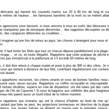
s dérivants qui barrent les courants marins sur 20 à 40 km de long et sur
e mètres de hauteur… les fameuses barrières de la mort où se mèlent albat
…
 agressions nous laissent, si nous arrivons à nous en sortir, des blessures i
ne manquerez pas de remarquer désormais… des nageoires découpées ou dé
lets, des carapaces défoncées ou cisaillées…
t imaginer qu’une fois de retour au pays, les choses s’arrangent pour nous et 
en.
rd, il faut éviter les filets que tout un chacun dépose parallèlement à la plage
rivage,… et ce, en toute illégalité. Rappelons que cette pratique de pêche es
 n’est pas immatriculé à la préfecture et s’il excède 50 mètres de long.
rs, il doit être relevé à chaque marée et posé à plus de 300 m des côtes. Je n
 ceux qui restent à distance de leur filet, contrôlant règulièrement son contenu
nuit durant...
 apparitions nocturnes, les chiens errants et ceux de bonnes familles nous 
ssent sans raison aucune. Rappelons ce chiffre incroyable et inacceptable 
 tortues olivâtres, espèce en voie de disparition, ont été tuées par des cani
ges de l’ïle de Cayenne ! Si nous échappons aux velléités des plus hargneu
veau-nés paient aussi un lourd tribut de la même manière.
us rappelons aux riverains qui ont la chance d’habiter en bord de mer qu
 autant que faire se peut, les projections lumineuses en direction de la plage
rgence, nos jeunes tortues se dirigent en masse vers la première source 