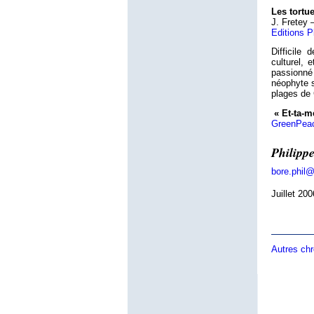
Les tortu
J. Fretey 
Editions P
Difficile
culturel,
passionné
néophyte s
plages de
« Et-ta-m
GreenPea
Philipp
bore.phil
Juillet 200
Autres chr