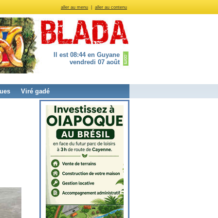
aller au menu
|
aller au contenu
Il est 08:44 en Guyane
vendredi 07 août
ues
Viré gadé