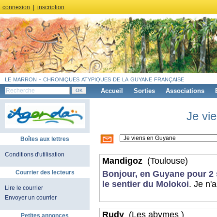
connexion
|
inscription
le marron - chroniques atypiques de la guyane française
Accueil
Sorties
Associations
Je vi
Boîtes aux lettres
Conditions d'utilisation
Mandigoz
(Toulouse)
Courrier des lecteurs
Bonjour, en Guyane pour 2 
le sentier du Molokoi
. Je n'
Lire le courrier
Envoyer un courrier
Rudy
(Les abymes )
Petites annonces