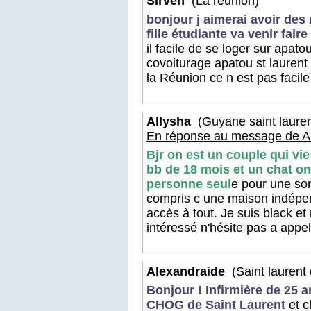
Sirven
(La réunion)
bonjour j aimerai avoir de
fille étudiante va venir fai
il facile de se loger sur apato
covoiturage apatou st laurent
la Réunion ce n est pas facile
Allysha
(Guyane saint lauren
En réponse au message de Al
Bjr on est un couple qui vi
bb de 18 mois et un chat o
personne seul
e pour une so
compris c une maison indépen
accès à tout. Je suis black e
intéressé n'hésite pas a app
Alexandraide
(Saint laurent
Bonjour ! Infirmière de 25 a
CHOG de Saint Laurent
et c