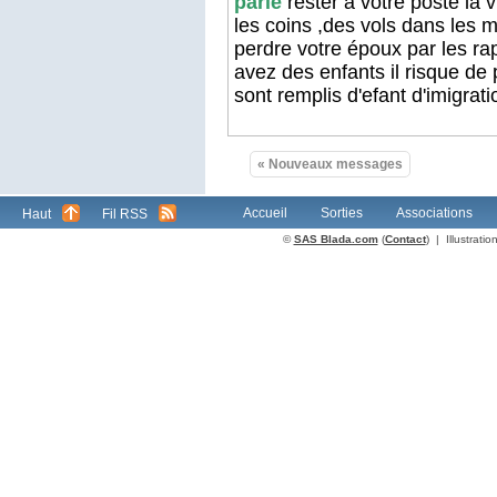
parle
rester a votre poste la 
les coins ,des vols dans les 
perdre votre époux par les ra
avez des enfants il risque de 
sont remplis d'efant d'imigrati
« Nouveaux messages
Accueil
Sorties
Associations
Haut
Fil RSS
©
SAS Blada.com
(
Contact
) | Illustrat